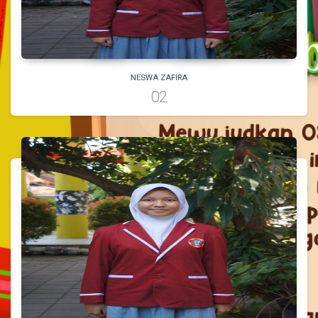
PILIH
VISI MISI
NESWA ZAFIRA
02
PILIH
VISI MISI