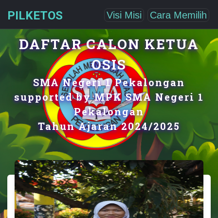
PILKETOS
Visi Misi
Cara Memilih
DAFTAR CALON KETUA
OSIS
SMA Negeri 1 Pekalongan
supported by MPK SMA Negeri 1
Pekalongan
Tahun Ajaran 2024/2025